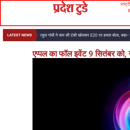
राष्ट्
राहुल गांधी ने कार की टंकी खोलकर E20 पर हमला बोला, कहा- प
LATEST NEWS
एप्पल का फॉल इवेंट 9 सितंबर को,