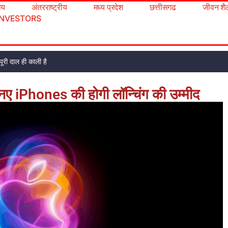
रीय
अंतरराष्ट्रीय
मध्य प्रदेश
छत्तीसगढ
जीवन शै
INVESTORS
ूरी दाल ही काली है
 नए iPhones की होगी लॉन्चिंग की उम्मीद