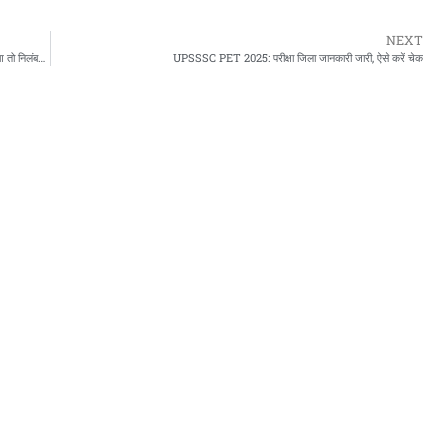
NEXT
FIFA और AFC का भारत को अल्टीमेटम, 30 अक्टूबर तक नया संविधान लागू नहीं हुआ तो निलंबन तय
UPSSSC PET 2025: परीक्षा जिला जानकारी जारी, ऐसे करें चेक