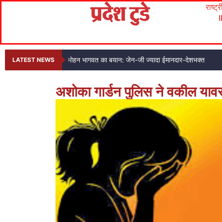
राष्ट्
मोहन भागवत का बयान: जेन-जी ज्यादा ईमानदार-देशभक्त
LATEST NEWS
अशोका गार्डन पुलिस ने वकील यावर ख