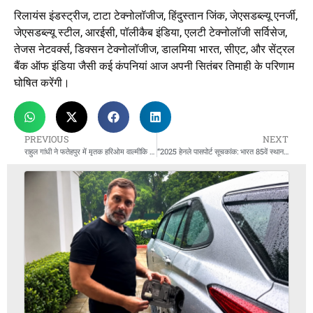
रिलायंस इंडस्ट्रीज, टाटा टेक्नोलॉजीज, हिंदुस्तान जिंक, जेएसडब्ल्यू एनर्जी,
जेएसडब्ल्यू स्टील, आरईसी, पॉलीकैब इंडिया, एलटी टेक्नोलॉजी सर्विसेज,
तेजस नेटवर्क्स, डिक्सन टेक्नोलॉजीज, डालमिया भारत, सीएट, और सेंट्रल
बैंक ऑफ इंडिया जैसी कई कंपनियां आज अपनी सितंबर तिमाही के परिणाम
घोषित करेंगी।
PREVIOUS
NEXT
राहुल गांधी ने फतेहपुर में मृतक हरिओम वाल्मीकि के परिवार से की मुलाकात, योगी सरकार पर साधा निशाना
“2025 हेनले पासपोर्ट सूचकांक: भारत 85वें स्थान पर, 57 देशों में वीजा-मुक्त यात्रा की सुविधा”