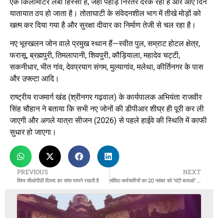
एक किलोमीटर लंबा हिस्सा है, जहां पहाड़ निरंतर दरक रहा है और आए दिन
यातायात ठप हो जाता है। तोताघाटी के संवेदनशील भाग में तीखे मोड़ों को
खत्म कर दिया गया है और सुरक्षा दीवार का निर्माण तेजी से चल रहा है।
नए भूस्खलन जोन वाले प्रमुख स्थान हैं—स्वीत पुल, सम्राट होटल क्षेत्र,
फरासू, ब्रह्मपुरी, तिमलापानी, शिवपुरी, कौड़ियाला, महादेव चट्टी,
सकनीधार, भीत गांव, देवप्रयाग संगम, मुल्यागांव, मलेथा, कीर्तिनगर के पास
और उफ्ल्टा आदि।
राष्ट्रीय राजमार्ग खंड (श्रीनगर गढ़वाल) के कार्यपालक अभियंता राजवीर
सिंह चौहान ने बताया कि सभी नए जोनों की डीपीआर शीघ्र ही पूरी कर ली
जाएगी और अगले यात्रा सीजन (2026) से पहले हाईवे की स्थिति में काफी
सुधार हो जाएगा।
PREVIOUS
NEXT
विश्व सीओपीडी दिवस: हर सांस मायने रखती है
संविदा कर्मचारियों का 20 नवंबर को ‘घंटी बजाओ’ प्रदर्शन: सरकार से नीति में संशोधन की मांग