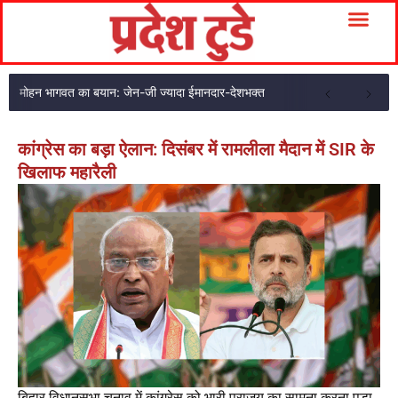
मोहन भागवत का बयान: जेन-जी ज्यादा ईमानदार-देशभक्त
कांग्रेस का बड़ा ऐलान: दिसंबर में रामलीला मैदान में SIR के
खिलाफ महारैली
बिहार विधानसभा चुनाव में कांग्रेस को भारी पराजय का सामना करना पड़ा,