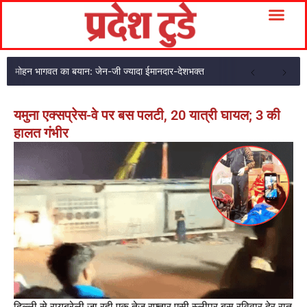
मोहन भागवत का बयान: जेन-जी ज्यादा ईमानदार-देशभक्त
यमुना एक्सप्रेस-वे पर बस पलटी, 20 यात्री घायल; 3 की
हालत गंभीर
दिल्ली से रायबरेली जा रही एक तेज रफ्तार एसी स्लीपर बस रविवार देर रात