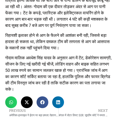
तीव्रता इतनी अधिक थी कि चारों ओर से पानी डालने के बावजूद काबू नहीं
आ रही थी। अंततः गोदाम की एक दीवार तोड़कर अंदर से आग पर पानी
फेंका गया। टेंट के कपड़े, प्लास्टिक और इलेक्ट्रिकल वायरिंग होने के
कारण आग बार-बार भड़क रही थी। लगातार 4 घंटे की कड़ी मशक्कत के
बाद सुबह करीब 7 बजे आग पर पूर्ण नियंत्रण पाया जा सका।
रिहायशी इलाका होने से आग के फैलने की आशंका बनी रही, जिससे बड़ा
हादसा हो सकता था, लेकिन दमकल टीम की तत्परता से आग को आसपास
के मकानों तक नहीं पहुंचने दिया गया।
गोदाम मालिक अवधेश सिंह यादव के अनुसार आग में टेंट, डेकोरेशन सामग्री,
सीजन के लिए नई खरीदी गई चीजें, लोडिंग वाहन और बाइक सहित लगभग
50 लाख रुपये का सामान जलकर खाक हो गया। प्रारंभिक जांच में आग
का कारण शॉर्ट सर्किट बताया जा रहा है, हालांकि पुलिस और फायर ब्रिगेड
की टीम विस्तृत जांच कर रही है ताकि सटीक कारण का पता लगाया जा
सके।
PREVIOUS
NEXT
अमेरिका-इजराइल ने ईरान पर बड़ा हमला: तेहरान में धमाके, खामेनेई सुरक्षित स्थान पर
बंगाल में वोटर लिस्ट SIR: सुप्रीम कोर्ट ने ममता सरकार को लगाई कड़ी फटकार