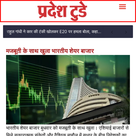
राहुल गांधी ने कार की टंकी खोलकर E20 पर हमला बोला, कहा- पूरी दाल ही काली है
मजबूती के साथ खुला भारतीय शेयर बाजार
भारतीय शेयर बाजार बुधवार को मजबूती के साथ खुला। एशियाई बाजारों से
मिले सकारात्मक संकेतों और वैश्विक माहौल में सुधार के बीच निवेशकों का