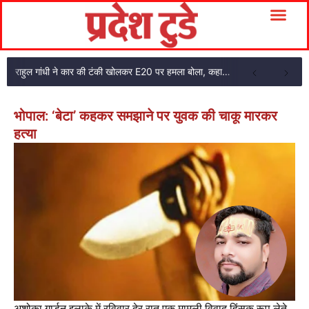
राहुल गांधी ने कार की टंकी खोलकर E20 पर हमला बोला, कहा- पूरी दाल ही काली है
भोपाल: ‘बेटा’ कहकर समझाने पर युवक की चाकू मारकर
हत्या
अशोका गार्डन इलाके में रविवार देर रात एक मामूली विवाद हिंसक रूप लेते