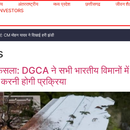
रीय
अंतरराष्ट्रीय
मध्य प्रदेश
छत्तीसगढ
जीवन शै
INVESTORS
ं: CM मोहन यादव ने दिखाई हरी झंडी
s
फैसला: DGCA ने सभी भारतीय विमानों में
करनी होगी प्रक्रिया