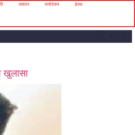
ली
व्यापार
मनोरंजन
हेल्थ
ा खुलासा