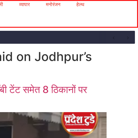
ली
व्यापार
मनोरंजन
हेल्थ
aid on Jodhpur’s
बी टेंट समेत 8 ठिकानों पर