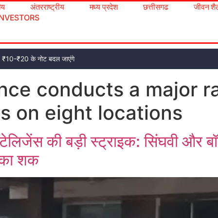
रीय
अंतरराष्ट्रीय
मध्य प्रदेश
छत्तीसगढ
जीवन शै
INVESTORS
ट, ₹10-₹20 के नोट बदल जाएंगे
ence conducts a major r
s on eight locations
ेलिजेंस की बड़ी स्ट्राइक: सिंघवी और बॉ
ी का शक