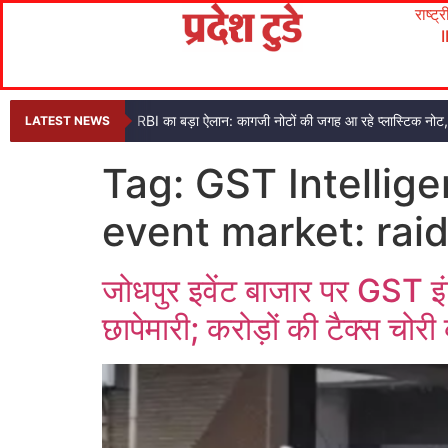
राष्ट्
RBI का बड़ा ऐलान: कागजी नोटों की जगह आ रहे प्लास्टिक नो
LATEST NEWS
Tag:
GST Intellig
event market: raid
जोधपुर इवेंट बाजार पर GST इंट
छापेमारी; करोड़ों की टैक्स चोर