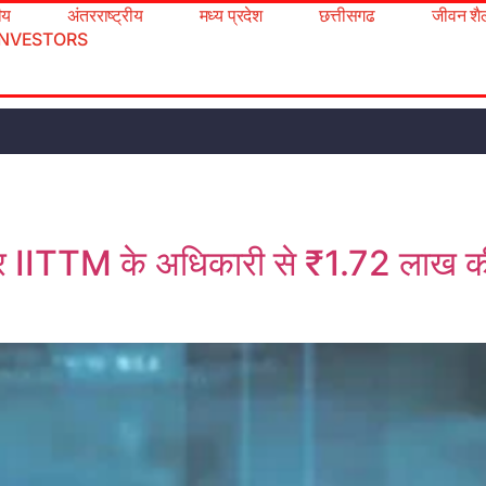
रीय
अंतरराष्ट्रीय
मध्य प्रदेश
छत्तीसगढ
जीवन शै
INVESTORS
र IITTM के अधिकारी से ₹1.72 लाख की 