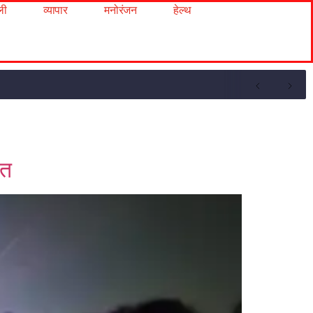
ली
व्यापार
मनोरंजन
हेल्थ
ित