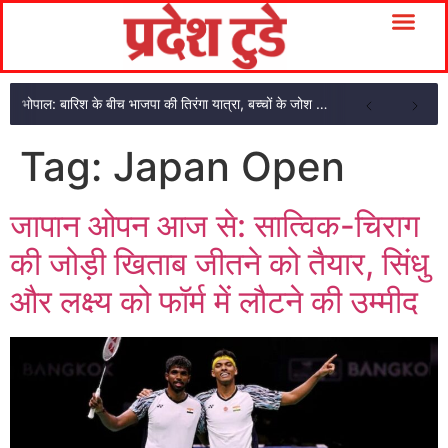
भोपाल: बारिश के बीच भाजपा की तिरंगा यात्रा, बच्चों के जोश से गूंजा भोपाल
Tag:
Japan Open
जापान ओपन आज से: सात्विक-चिराग
की जोड़ी खिताब जीतने को तैयार, सिंधु
और लक्ष्य को फॉर्म में लौटने की उम्मीद