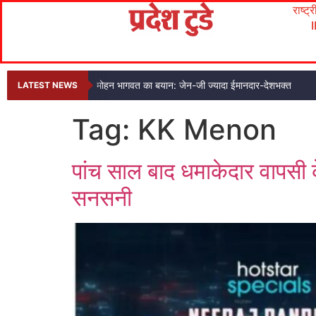
राष्ट्
मोहन भागवत का बयान: जेन-जी ज्यादा ईमानदार-देशभक्त
LATEST NEWS
Tag:
KK Menon
पांच साल बाद धमाकेदार वापसी क
सनसनी