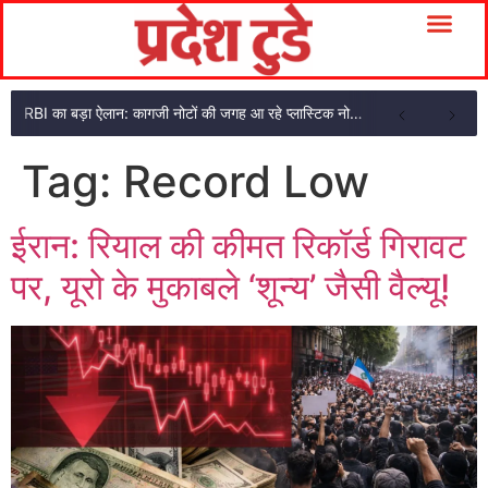
RBI का बड़ा ऐलान: कागजी नोटों की जगह आ रहे प्लास्टिक नोट, ₹10-₹20 के नोट बदल जाएंगे
Tag:
Record Low
ईरान: रियाल की कीमत रिकॉर्ड गिरावट
पर, यूरो के मुकाबले ‘शून्य’ जैसी वैल्यू!