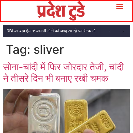
RBI का बड़ा ऐलान: कागजी नोटों की जगह आ रहे प्लास्टिक नोट, ₹10-₹20 के नोट बदल जाएंगे
Tag:
sliver
सोना-चांदी में फिर जोरदार तेजी, चांदी
ने तीसरे दिन भी बनाए रखी चमक