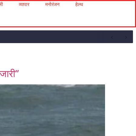
ली
व्यापार
मनोरंजन
हेल्थ
 जारी”