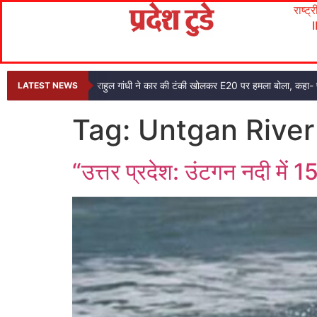
राष्ट्
राहुल गांधी ने कार की टंकी खोलकर E20 पर हमला बोला, कहा- प
LATEST NEWS
Tag:
Untgan River
“उत्तर प्रदेश: उंटगन नदी में