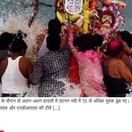
 विसर्जन के दौरान दो अलग-अलग हादसों में उंटगन नदी में 15 से अधिक युवक डूब
डीआरएफ और एनडीआरएफ की टीमें […]