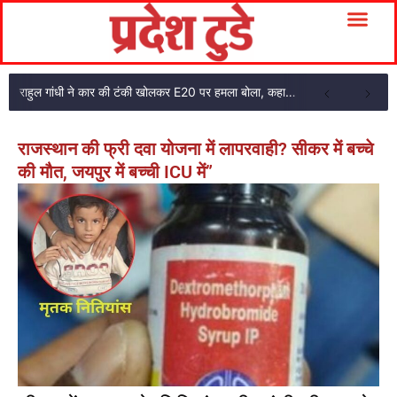
राहुल गांधी ने कार की टंकी खोलकर E20 पर हमला बोला, कहा- पूरी दाल ही काली है
राजस्थान की फ्री दवा योजना में लापरवाही? सीकर में बच्चे
की मौत, जयपुर में बच्ची ICU में”