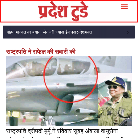
मोहन भागवत का बयान: जेन-जी ज्यादा ईमानदार-देशभक्त
राष्ट्रपति ने राफेल की सवारी की
राष्ट्रपति द्रौपदी मुर्मू ने रविवार सुबह अंबाला वायुसेना