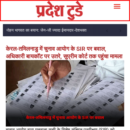
मोहन भागवत का बयान: जेन-जी ज्यादा ईमानदार-देशभक्त
केरल-तमिलनाडु में चुनाव आयोग के SIR पर बवाल,
अधिकारी बायकॉट पर उतरे, सुप्रीम कोर्ट तक पहुंचा मामला
चुनाव आयोग द्वारा मतदाता सूची के विशेष संक्षिप्त पुनरीक्षण (SIR) को