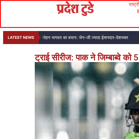
राष्ट्
मोहन भागवत का बयान: जेन-जी ज्यादा ईमानदार-देशभक्त
LATEST NEWS
ट्राई सीरीज: पाक ने जिम्बाब्वे को 