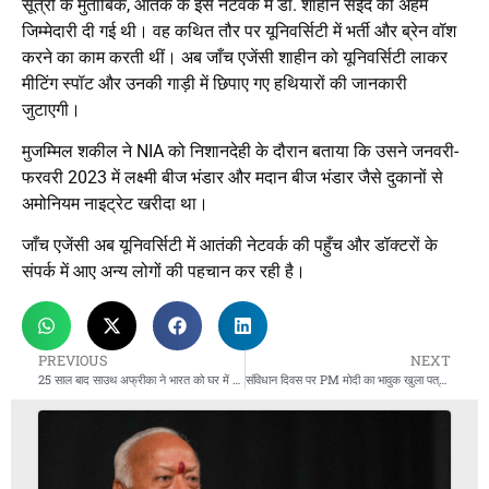
सूत्रों के मुताबिक, आतंक के इस नेटवर्क में डॉ. शाहीन सईद को अहम
जिम्मेदारी दी गई थी। वह कथित तौर पर यूनिवर्सिटी में भर्ती और ब्रेन वॉश
करने का काम करती थीं। अब जाँच एजेंसी शाहीन को यूनिवर्सिटी लाकर
मीटिंग स्पॉट और उनकी गाड़ी में छिपाए गए हथियारों की जानकारी
जुटाएगी।
मुजम्मिल शकील ने NIA को निशानदेही के दौरान बताया कि उसने जनवरी-
फरवरी 2023 में लक्ष्मी बीज भंडार और मदान बीज भंडार जैसे दुकानों से
अमोनियम नाइट्रेट खरीदा था।
जाँच एजेंसी अब यूनिवर्सिटी में आतंकी नेटवर्क की पहुँच और डॉक्टरों के
संपर्क में आए अन्य लोगों की पहचान कर रही है।
PREVIOUS
NEXT
25 साल बाद साउथ अफ्रीका ने भारत को घर में 2-0 से हराया
संविधान दिवस पर PM मोदी का भावुक खुला पत्र: “कर्तव्य पालन ही विकसित भारत की नींव”