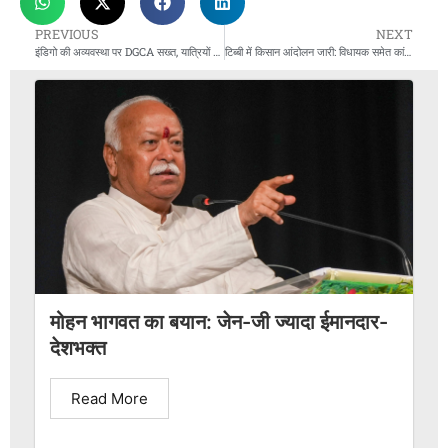
PREVIOUS
NEXT
इंडिगो की अव्यवस्था पर DGCA सख्त, यात्रियों को ₹10,000 का ट्रैवल वाउचर
टिब्बी में किसान आंदोलन जारी: विधायक समेत कांग्रेस कार्यकर्ता गिरफ्तार, इंटरनेट बंद
मोहन भागवत का बयान: जेन-जी ज्यादा ईमानदार-
देशभक्त
Read More