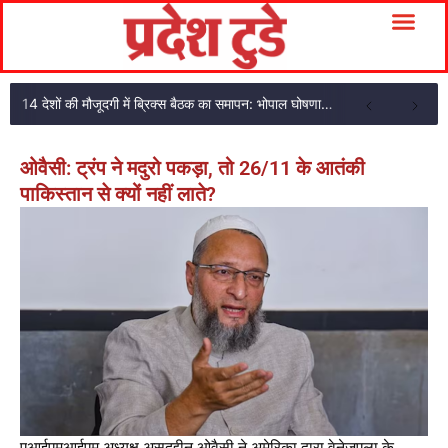
14 देशों की मौजूदगी में ब्रिक्स बैठक का समापन: भोपाल घोषणा पत्र अपनाया
ओवैसी: ट्रंप ने मदुरो पकड़ा, तो 26/11 के आतंकी
पाकिस्तान से क्यों नहीं लाते?
एआईएमआईएम अध्यक्ष असदुद्दीन ओवैसी ने अमेरिका द्वारा वेनेजुएला के