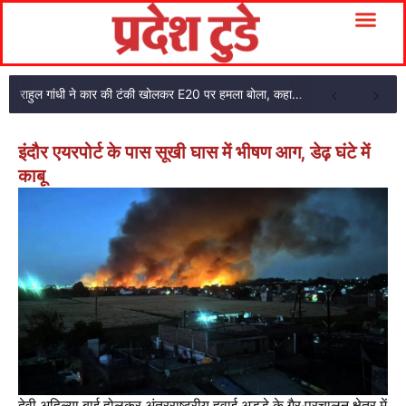
राहुल गांधी ने कार की टंकी खोलकर E20 पर हमला बोला, कहा- पूरी दाल ही काली है
इंदौर एयरपोर्ट के पास सूखी घास में भीषण आग, डेढ़ घंटे में
काबू
देवी अहिल्या बाई होलकर अंतरराष्ट्रीय हवाई अड्डे के गैर-प्रचालन क्षेत्र में