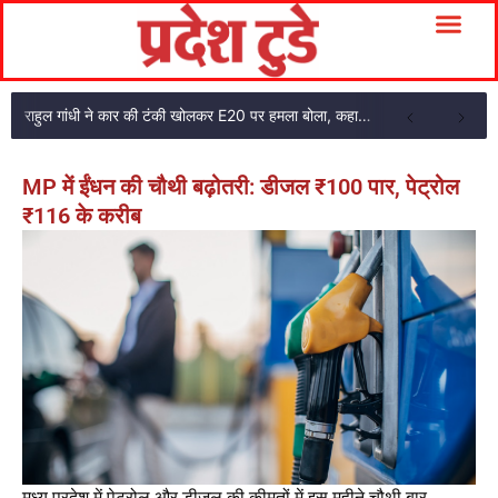
राहुल गांधी ने कार की टंकी खोलकर E20 पर हमला बोला, कहा- पूरी दाल ही काली है
MP में ईंधन की चौथी बढ़ोतरी: डीजल ₹100 पार, पेट्रोल
₹116 के करीब
मध्य प्रदेश में पेट्रोल और डीजल की कीमतों में इस महीने चौथी बार