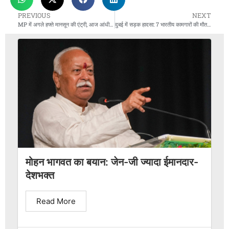
PREVIOUS
NEXT
MP में अगले हफ्ते मानसून की एंट्री, आज आंधी-बारिश और लू का अलर्ट
दुबई में सड़क हादसा: 7 भारतीय कामगारों की मौत, 9 घायल
मोहन भागवत का बयान: जेन-जी ज्यादा ईमानदार-
देशभक्त
Read More