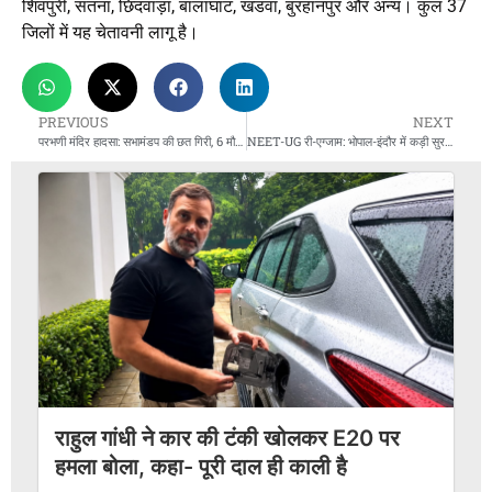
शिवपुरी, सतना, छिंदवाड़ा, बालाघाट, खंडवा, बुरहानपुर और अन्य। कुल 37
जिलों में यह चेतावनी लागू है।
PREVIOUS
NEXT
परभणी मंदिर हादसा: सभामंडप की छत गिरी, 6 मौतें 40 घायल
NEET-UG री-एग्जाम: भोपाल-इंदौर में कड़ी सुरक्षा
राहुल गांधी ने कार की टंकी खोलकर E20 पर
हमला बोला, कहा- पूरी दाल ही काली है