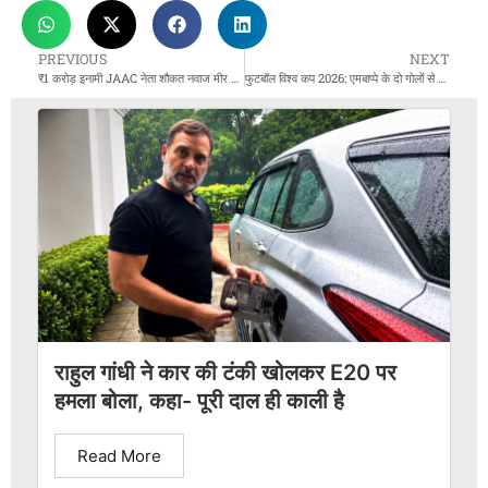
PREVIOUS
NEXT
₹1 करोड़ इनामी JAAC नेता शौकत नवाज मीर गिरफ्तार, 600 से ज़्यादा कार्यकर्ता हिरासत में
फुटबॉल विश्व कप 2026: एमबाप्पे के दो गोलों से फ्रांस की शानदार जीत, मैक्सिको ने 40 साल बाद नॉकआउट मैच जीता
राहुल गांधी ने कार की टंकी खोलकर E20 पर
हमला बोला, कहा- पूरी दाल ही काली है
Read More