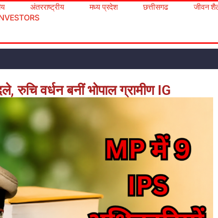
रीय
अंतरराष्ट्रीय
मध्य प्रदेश
छत्तीसगढ
जीवन शै
INVESTORS
े, रुचि वर्धन बनीं भोपाल ग्रामीण IG