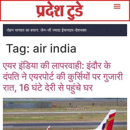
मोहन भागवत का बयान: जेन-जी ज्यादा ईमानदार-देशभक्त
Tag:
air india
एयर इंडिया की लापरवाही: इंदौर के
दंपति ने एयरपोर्ट की कुर्सियों पर गुजारी
रात, 16 घंटे देरी से पहुंचे घर