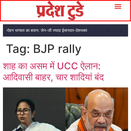
मोहन भागवत का बयान: जेन-जी ज्यादा ईमानदार-देशभक्त
Tag:
BJP rally
शाह का असम में UCC ऐलान:
आदिवासी बाहर, चार शादियां बंद