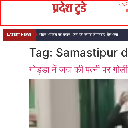
राष्ट्
मोहन भागवत का बयान: जेन-जी ज्यादा ईमानदार-देशभक्त
LATEST NEWS
Tag:
Samastipur di
गोड्डा में जज की पत्नी पर गोल