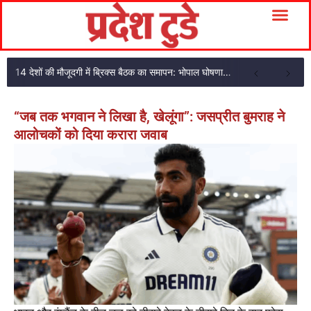
14 देशों की मौजूदगी में ब्रिक्स बैठक का समापन: भोपाल घोषणा पत्र अपनाया
“जब तक भगवान ने लिखा है, खेलूंगा”: जसप्रीत बुमराह ने
आलोचकों को दिया करारा जवाब