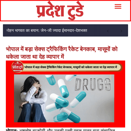
मोहन भागवत का बयान: जेन-जी ज्यादा ईमानदार-देशभक्त
भोपाल में बड़ा सेक्स ट्रैफिकिंग रैकेट बेनकाब, मासूमों को
धकेला जाता था देह व्यापार में
भोपाल:
अशुतोष बाजपेयी और उनकी पत्नी महक यादव द्वारा संचालित