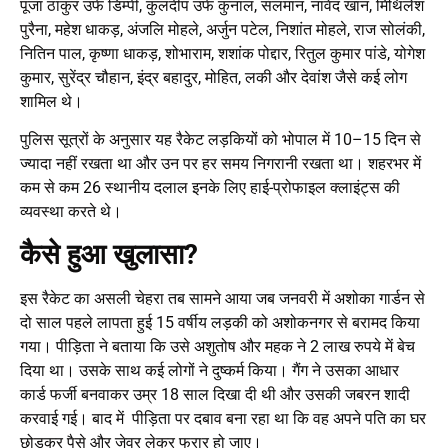
पूजा ठाकुर उर्फ डिम्पी, कुलदीप उर्फ कुनाल, सलमान, नावेद खान, मिथिलेश
पुरैना, महेश धाकड़, अंजलि मोहले, अर्जुन पटेल, निशांत मोहले, राज सोलंकी,
नितिन पाल, कृष्णा धाकड़, शोभाराम, शशांक पोद्दार, रितुल कुमार पांडे, योगेश
कुमार, सुरेंद्र चौहान, इंद्र बहादुर, मोहित, लकी और देवांश जैसे कई लोग
शामिल थे।
पुलिस सूत्रों के अनुसार यह रैकेट लड़कियों को भोपाल में 10–15 दिन से
ज्यादा नहीं रखता था और उन पर हर समय निगरानी रखता था। शहरभर में
कम से कम 26 स्थानीय दलाल इनके लिए हाई-प्रोफाइल क्लाइंट्स की
व्यवस्था करते थे।
कैसे हुआ खुलासा?
इस रैकेट का असली चेहरा तब सामने आया जब जनवरी में अशोका गार्डन से
दो साल पहले लापता हुई 15 वर्षीय लड़की को अशोकनगर से बरामद किया
गया। पीड़िता ने बताया कि उसे अशुतोष और महक ने 2 लाख रुपये में बेच
दिया था। उसके साथ कई लोगों ने दुष्कर्म किया। गैंग ने उसका आधार
कार्ड फर्जी बनवाकर उम्र 18 साल दिखा दी थी और उसकी जबरन शादी
करवाई गई। बाद में पीड़िता पर दबाव बना रहा था कि वह अपने पति का घर
छोड़कर पैसे और जेवर लेकर फरार हो जाए।