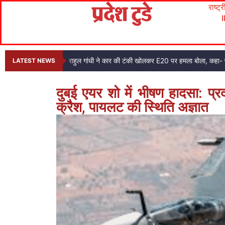
राष्ट्
राहुल गांधी ने कार की टंकी खोलकर E20 पर हमला बोला, कहा- प
LATEST NEWS
दुबई एयर शो में भीषण हादसा: प्
क्रैश, पायलट की स्थिति अज्ञात