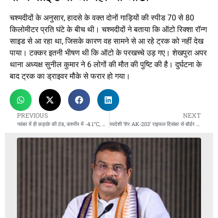
चश्मदीदों के अनुसार, हादसे के वक्त दोनों गाड़ियों की स्पीड 70 से 80
किलोमीटर प्रति घंटे के बीच थी। चश्मदीदों ने बताया कि ऑटो रिक्शा रॉन्ग
साइड से आ रहा था, जिसके कारण वह सामने से आ रहे ट्रक को नहीं देख
पाया। टक्कर इतनी भीषण थी कि ऑटो के परखच्चे उड़ गए। शेखपुरा अपर
थाना अध्यक्ष सुनील कुमार ने 6 लोगों की मौत की पुष्टि की है। दुर्घटना के
बाद ट्रक का ड्राइवर मौके से फरार हो गया।
PREVIOUS
NEXT
नवंबर में ही कड़ाके की ठंड, कश्मीर में -4.1°C, दिल्ली AQI 396 पार
स्वदेशी ‘शेर AK-203’ राइफल दिसंबर से बॉर्डर पर तैनात, INSAS को कहेगा अलविदा