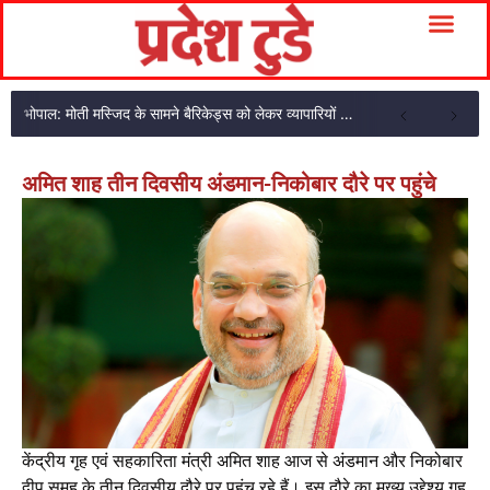
भोपाल: मोती मस्जिद के सामने बैरिकेड्स को लेकर व्यापारियों का गुस्सा फूटा, दुकानें बंद कर धरना
अमित शाह तीन दिवसीय अंडमान-निकोबार दौरे पर पहुंचे
केंद्रीय गृह एवं सहकारिता मंत्री अमित शाह आज से अंडमान और निकोबार
द्वीप समूह के तीन दिवसीय दौरे पर पहुंच रहे हैं। इस दौरे का मुख्य उद्देश्य गृह