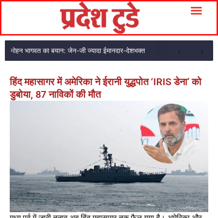
मोहन भागवत का बयान: जेन-जी ज्यादा ईमानदार-देशभक्त
हिंद महासागर में अमेरिका ने ईरानी युद्धपोत ‘IRIS डेना’ को
डुबोया, 87 नाविकों की मौत
मध्य पूर्व में जारी तनाव अब हिंद महासागर तक फैल गया है। अमेरिका और