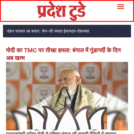
मोहन भागवत का बयान: जेन-जी ज्यादा ईमानदार-देशभक्त
मोदी का TMC पर तीखा हमला: बंगाल में गुंडागर्दी के दिन
अब खत्म
प्रधानमंत्री नरेंद्र मोदी ने पश्चिम बंगाल की चुनावी रैलियों में तृणमूल