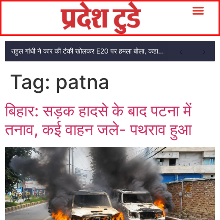
राहुल गांधी ने कार की टंकी खोलकर E20 पर हमला बोला, कहा- पूरी दाल ही काली है
Tag:
patna
बिहार: सड़क हादसे के बाद पटना में
तनाव, कई वाहन जले- पथराव हुआ