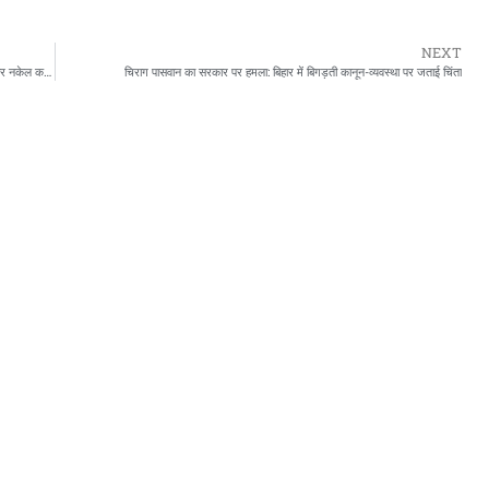
NEXT
अमित शाह ने जताई चिंता: आतंकी समूहों द्वारा एन्क्रिप्टेड संचार प्लेटफार्मों के दुरुपयोग पर नकेल कसने की तैयारी
चिराग पासवान का सरकार पर हमला: बिहार में बिगड़ती कानून-व्यवस्था पर जताई चिंता