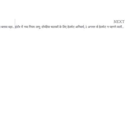
NEXT
राज्यसभा में विदेश मंत्री जयशंकर ने ‘ऑपरेशन सिंदूर’ पर की बात, सिंधु जल समझौते को बताया बड़ा कदम
इंदौर में नया नियम लागू: दोपहिया चालकों के लिए हेलमेट अनिवार्य, 1 अगस्त से हेलमेट न पहनने वालों को नहीं मिलेगा पेट्रोल