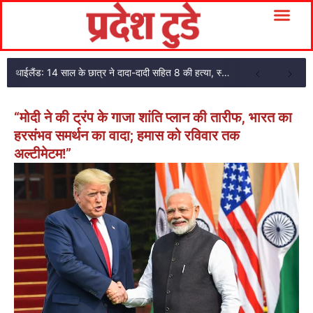
थाईलैंड: 14 साल के छात्र ने दादा-दादी सहित 8 की हत्या, स्कूल में फायरिंग के बाद खुद को मारा
“मोदी ने की ट्रंप के गाजा शांति प्लान की तारीफ, भारत का
हरसंभव समर्थन का वादा; हमास को रविवार तक
अल्टीमेटम!”