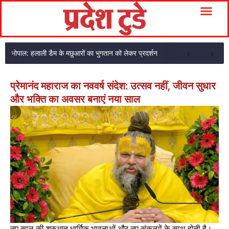
भोपाल: हलाली डैम के मछुआरों का भुगतान को लेकर प्रदर्शन
प्रेमानंद महाराज का नववर्ष संदेश: उत्सव नहीं, जीवन सुधार
और भक्ति का अवसर बनाएं नया साल
नए साल की शुरुआत धार्मिक भावनाओं और नए संकल्पों के साथ होती है।