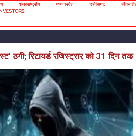
रीय
अंतरराष्ट्रीय
मध्य प्रदेश
छत्तीसगढ
जीवन शै
INVESTORS
स्ट’ ठगी; रिटायर्ड रजिस्ट्रार को 31 दिन तक