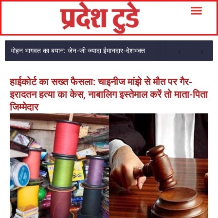
मोहन भागवत का बयान: जेन-जी ज्यादा ईमानदार-देशभक्त
हाईकोर्ट का सख्त फैसला: चाइनीज मांझे से मौत पर गैर-
इरादतन हत्या का केस, नाबालिग इस्तेमाल करें तो माता-पिता
जिम्मेदार